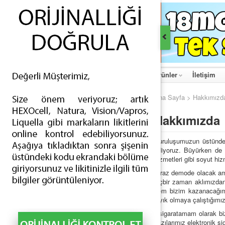
Ana Sayfa
Hakkımızda
Haberler
Ürünler
İletişim
Ana Sayfa
> Hakkımızd
ÜRÜNLER
Hakkımızda
İNDİRİMLİ ÜRÜNLER
ESİGARA - TEK APARATLI (68)
Kuruluşumuzun üstünde
ediyoruz. Büyürken de 
ESİGARA - ÇİFT APARATLI (4)
hizmetleri gibi soyut hi
ELİKİT - TÜRLÜ AROMALI (288)
Biraz demode olacak ama
hiçbir zaman aklımızda
ELİKİT - TÜTÜN AROMALI (187)
hem bizim kazanacağımız
layık olmaya çalıştığımızı
AYIRICI PARÇALAR - BATARYALAR (63)
Esigaratamam olarak biz
AYIRICI PARÇALAR - ATOMİZERLER (109)
bazılarımız elektronik si