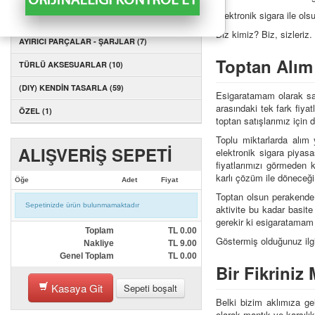
Elektronik sigara ile ol
AYIRICI PARÇALAR - KARTUŞLAR (1)
Biz kimiz? Biz, sizleriz.
AYIRICI PARÇALAR - ŞARJLAR (7)
Toptan Alım
TÜRLÜ AKSESUARLAR (10)
(DIY) KENDİN TASARLA (59)
Esigaratamam olarak sad
arasındaki tek fark fiya
ÖZEL (1)
toptan satışlarımız için d
Toplu miktarlarda alı
ALIŞVERİŞ SEPETİ
elektronik sigara piyas
fiyatlarımızı görmeden k
karlı çözüm ile döneceği
Öğe
Adet
Fiyat
Toptan olsun perakende o
Sepetinizde ürün bulunmamaktadır
aktivite bu kadar basit
gerekir ki esigaratamam 
Toplam
TL
0.00
Göstermiş olduğunuz ilgiy
Nakliye
TL
9.00
Genel Toplam
TL
0.00
Bir Fikriniz
Kasaya Git
Sepeti boşalt
Belki bizim aklımıza gel
olarak mantık ve karşılık