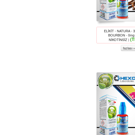
ELİKİT - NATURA - 
BOURBON - 0mg 
(T
NİKOTİNSİZ )
fazlası »