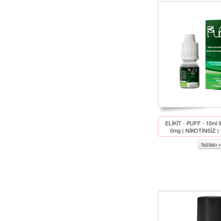
ELİKİT - PUFF - 10ml
0mg ( NİKOTİNSİZ )
fazlası »