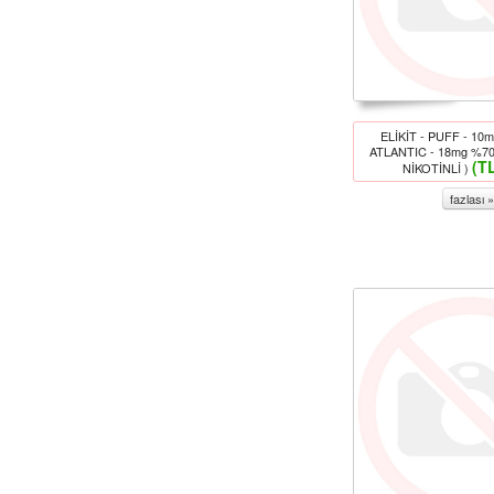
ELİKİT - PUFF - 1
ATLANTIC - 18mg %7
(T
NİKOTİNLİ )
fazlası »