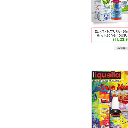
ELİKİT - NATURA - 30
6mg %80 VG ( DÜŞÜK
(TL23.9
fazlası »