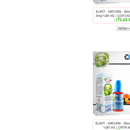
ELİKİT - NATURA - 30
3mg %80 VG ( ÇOK DÜ
(TL23.
)
fazlası »
ELİKİT - NATURA - 30m
%80 VG ( ORTA N