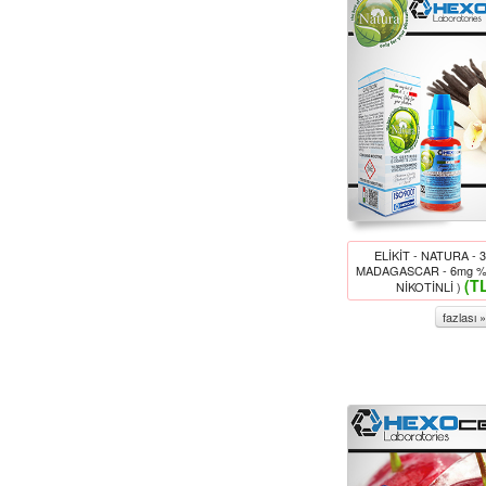
ELİKİT - NATURA - 
MADAGASCAR - 6mg %
(T
NİKOTİNLİ )
fazlası »