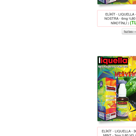
ELİKİT - LIQUELLA 
NOSTRA - 6mg %80
(T
NİKOTİNLİ )
fazlası »
ELİKİT - LIQUELLA - 
MINT - 3mg %80 VG