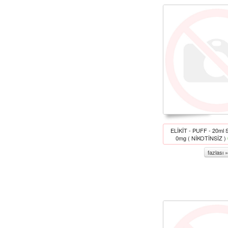
ELİKİT - PUFF - 20ml
0mg ( NİKOTİNSİZ )
fazlası »