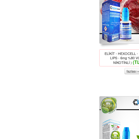
ELİKİT - HEXOCELL 
LIPS - 6mg %80 
(T
NİKOTİNLİ )
fazlası »