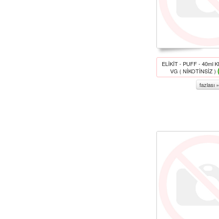
ELİKİT - PUFF - 40ml 
VG ( NİKOTİNSİZ )
fazlası »