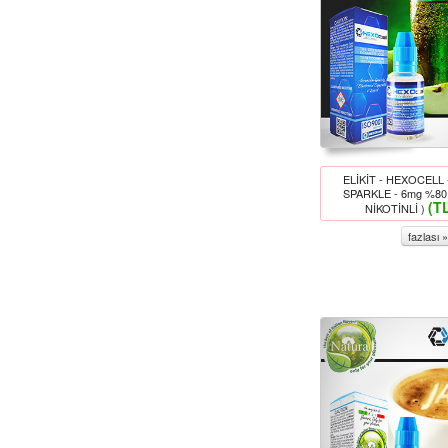
ELİKİT - HEXOCELL 
SPARKLE - 6mg %80
(T
NİKOTİNLİ )
fazlası »