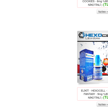
COOKIES - 6mg %80
(T
NİKOTİNLİ )
fazlası »
ELİKİT - HEXOCELL -
FANTASY - 9mg %8
(T
NİKOTİNLİ )
fazlası »