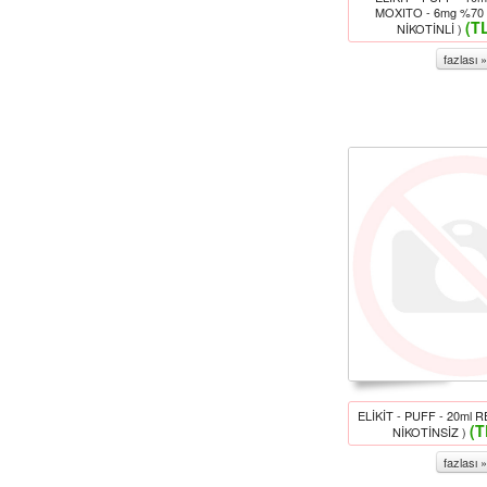
MOXITO - 6mg %70
(T
NİKOTİNLİ )
fazlası »
ELİKİT - PUFF - 20ml 
(T
NİKOTİNSİZ )
fazlası »