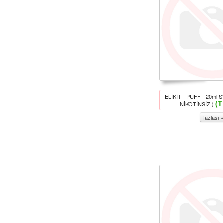
ELİKİT - PUFF - 20ml 
(T
NİKOTİNSİZ )
fazlası »