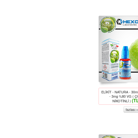
ELİKİT - NATURA - 30
- 3mg %80 VG ( 
(T
NİKOTİNLİ )
fazlası »