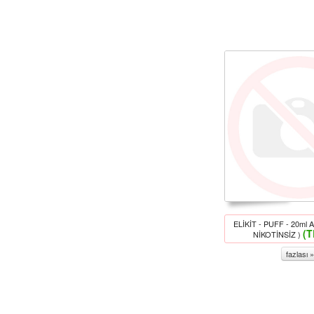
ELİKİT - PUFF - 20ml 
(T
NİKOTİNSİZ )
fazlası »