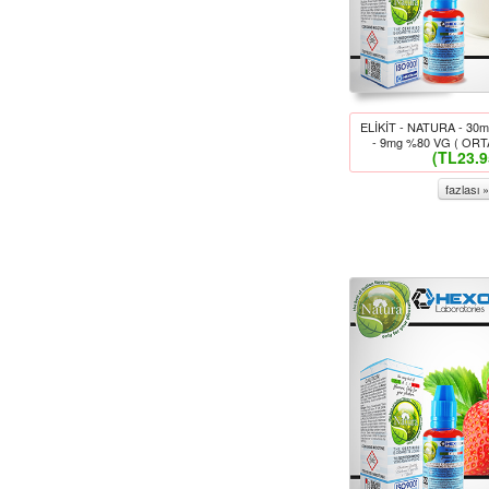
ELİKİT - NATURA - 30
- 9mg %80 VG ( ORTA
(TL23.9
fazlası »