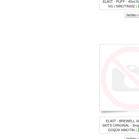
ELİKİT - PUFF - 40ml 
VG ( NİKOTİNSİZ )
fazlası »
ELİKİT - BREWELL V
SKITS ORIGINAL - 3m
DÜŞÜK NİKOTİN )
fazlası »