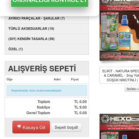
AYIRICI PARÇALAR - KARTUŞLAR (1)
AYIRICI PARÇALAR - ŞARJLAR (7)
TÜRLÜ AKSESUARLAR (10)
(DIY) KENDİN TASARLA (59)
ÖZEL (1)
ALIŞVERİŞ SEPETİ
ELİKİT - NATURA SPECI
& CARAMEL - 3mg Yü
DÜŞÜK NİKOTİNLİ )
Öğe
Adet
Fiyat
fazlası »
Sepetinizde ürün bulunmamaktadır
Toplam
TL
0.00
Nakliye
TL
9.00
Genel Toplam
TL
0.00
Kasaya Git
Sepeti boşalt