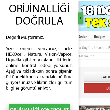
Ana Sayfa
Hakkımızda
Haberler
Ürünler
İletişim
Ana Sayfa
>
Ürünler
> E
ÜRÜNLER
İNDİRİMLİ ÜRÜNLER
ESİGARA - TEK APARATLI (68)
ESİGARA - ÇİFT APARATLI (4)
SADE
ELİKİT - TÜRLÜ AROMALI (288)
B
ELİKİT - TÜTÜN AROMALI (187)
AYIRICI PARÇALAR - BATARYALAR (63)
AYIRICI PARÇALAR - ATOMİZERLER (109)