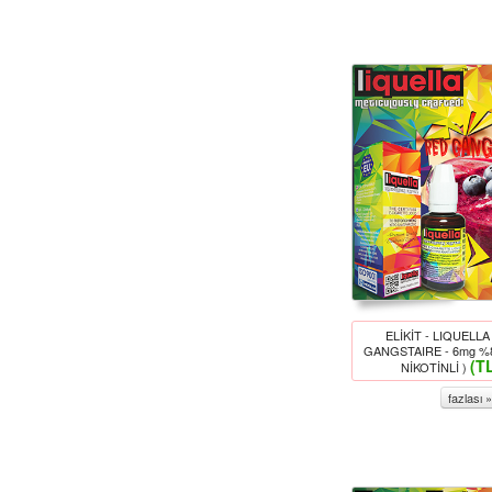
ELİKİT - LIQUELLA
GANGSTAIRE - 6mg %
(T
NİKOTİNLİ )
fazlası »