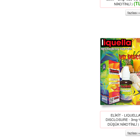
(T
NİKOTİNLİ )
fazlası »
ELİKİT - LIQUELLA
DISCLOSURE - 3mg 
DÜŞÜK NİKOTİNLİ )
fazlası »