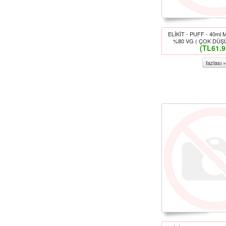
ELİKİT - PUFF - 40ml
%80 VG ( ÇOK DÜŞÜ
(TL61.9
fazlası »