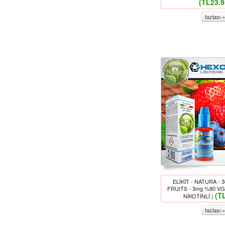
(TL23.9
fazlası »
ELİKİT - NATURA -
FRUITS - 3mg %80 V
(T
NİKOTİNLİ )
fazlası »