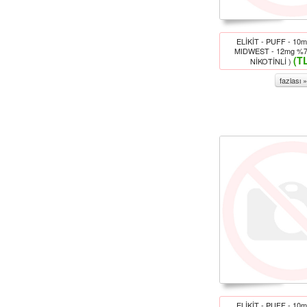
ELİKİT - PUFF - 1
MIDWEST - 12mg %7
(T
NİKOTİNLİ )
fazlası »
ELİKİT - PUFF - 1