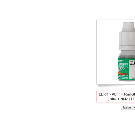
ELİKİT - PUFF - 10ml 
(
( NİKOTİNSİZ )
fazlası »