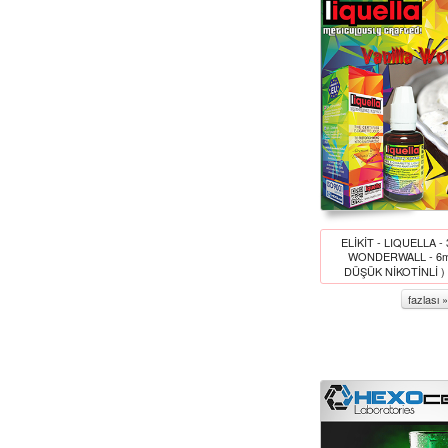
ELİKİT - LIQUELLA -
WONDERWALL - 6m
DÜŞÜK NİKOTİNLİ )
fazlası »