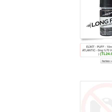
ELİKİT - PUFF - 1
ATLANTIC - 0mg %70 V
(TL24.
)
fazlası »