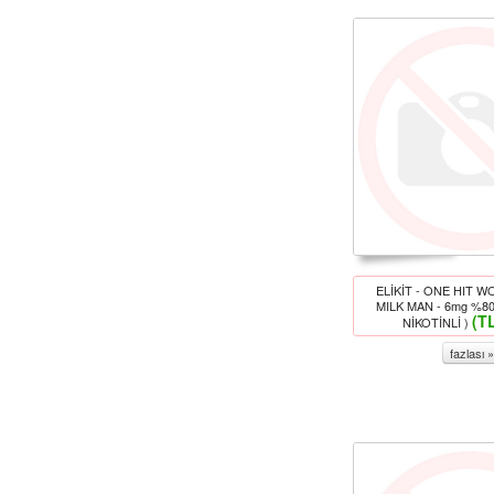
ELİKİT - ONE HIT W
MILK MAN - 6mg %8
(T
NİKOTİNLİ )
fazlası »