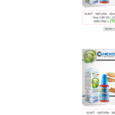
ELİKİT - NATURA - 3
- 3mg %80 VG ( 
(T
NİKOTİNLİ )
fazlası »
ELİKİT - NATURA - 