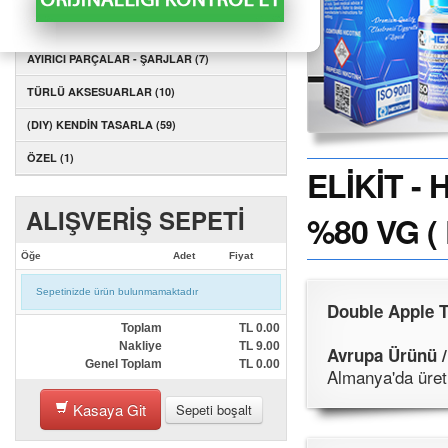
AYIRICI PARÇALAR - KARTUŞLAR (1)
AYIRICI PARÇALAR - ŞARJLAR (7)
TÜRLÜ AKSESUARLAR (10)
(DIY) KENDİN TASARLA (59)
ÖZEL (1)
ELİKİT -
ALIŞVERİŞ SEPETİ
%80 VG (
Öğe
Adet
Fiyat
Sepetinizde ürün bulunmamaktadır
Double Apple Ta
Toplam
TL
0.00
Nakliye
TL
9.00
Avrupa Ürünü /
Genel Toplam
TL
0.00
Almanya'da üreti
Kasaya Git
Sepeti boşalt