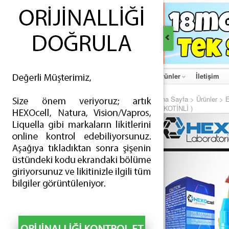
Ana Sayfa
Hakkımızda
Haberler
Ürünler
İletişim
Ana Sayfa
>
Ürünler
>
ÜRÜNLER
NİKOTİNLİ )
İNDİRİMLİ ÜRÜNLER
ESİGARA - TEK APARATLI (68)
ESİGARA - ÇİFT APARATLI (4)
ELİKİT - TÜRLÜ AROMALI (288)
ELİKİT - TÜTÜN AROMALI (187)
AYIRICI PARÇALAR - BATARYALAR (63)
AYIRICI PARÇALAR - ATOMİZERLER (109)