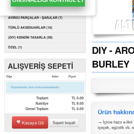
AYIRICI PARÇALAR - KARTUŞLAR (1)
AYIRICI PARÇALAR - ŞARJLAR (7)
TÜRLÜ AKSESUARLAR (10)
(DIY) KENDİN TASARLA (59)
DIY - A
ÖZEL (1)
BURLEY
ALIŞVERİŞ SEPETİ
Öğe
Adet
Fiyat
Sepetinizde ürün bulunmamaktadır
Toplam
TL
0.00
Nakliye
TL
9.00
Genel Toplam
TL
0.00
Ürün hakkınd
→ İçime hazır e-likit 
Kasaya Git
Sepeti boşalt
içeçek, egzotik vb. el