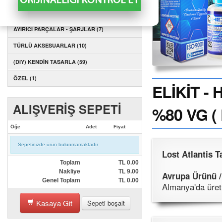
AYIRICI PARÇALAR - KARTUŞLAR (1)
AYIRICI PARÇALAR - ŞARJLAR (7)
TÜRLÜ AKSESUARLAR (10)
(DIY) KENDİN TASARLA (59)
ÖZEL (1)
ELİKİT -
ALIŞVERİŞ SEPETİ
%80 VG (
Öğe
Adet
Fiyat
Sepetinizde ürün bulunmamaktadır
Lost Atlantis Ta
Toplam
TL
0.00
Nakliye
TL
9.00
Avrupa Ürünü /
Genel Toplam
TL
0.00
Almanya'da üreti
Kasaya Git
Sepeti boşalt