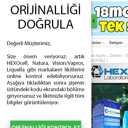
Ana Sayfa
Hakkımızda
Haberler
Ürünler
İletişim
Ana Sayfa
>
Ürünler
>
ÜRÜNLER
NİKOTİNLİ )
İNDİRİMLİ ÜRÜNLER
ESİGARA - TEK APARATLI (68)
ESİGARA - ÇİFT APARATLI (4)
ELİKİT - TÜRLÜ AROMALI (288)
ELİKİT - TÜTÜN AROMALI (187)
AYIRICI PARÇALAR - BATARYALAR (63)
AYIRICI PARÇALAR - ATOMİZERLER (109)