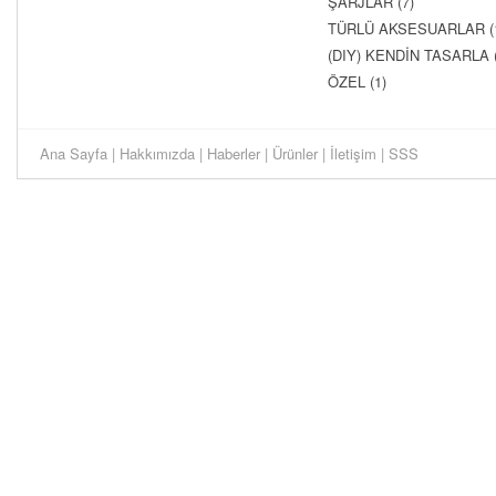
ŞARJLAR (7)
TÜRLÜ AKSESUARLAR (
(DIY) KENDİN TASARLA (
ÖZEL (1)
Ana Sayfa
|
Hakkımızda
|
Haberler
|
Ürünler
|
İletişim
|
SSS