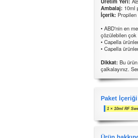
A
Üretim Yeri:
10ml p
Ambalaj:
Propilen 
İçerik:
• ABD'nin en me
çözülebilen çok 
• Capella ürünle
• Capella ürünle
Bu ürün 
Dikkat:
çalkalayınız. S
Paket İçeriği
1 × 10ml RF Sw
Ürün hakkınd