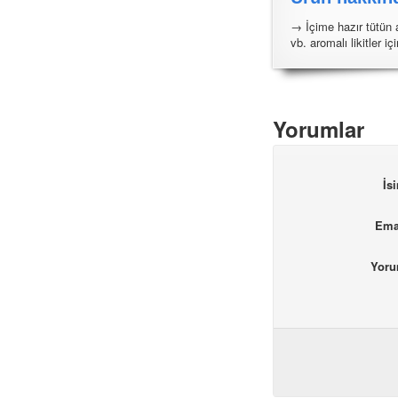
→ İçime hazır tütün a
vb. aromalı likitler iç
Yorumlar
İs
Ema
Yor