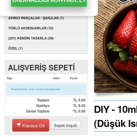
AYIRICI PARÇALAR - KARTUŞLAR (1)
AYIRICI PARÇALAR - ŞARJLAR (7)
TÜRLÜ AKSESUARLAR (10)
(DIY) KENDİN TASARLA (59)
ÖZEL (1)
ALIŞVERİŞ SEPETİ
Öğe
Adet
Fiyat
Sepetinizde ürün bulunmamaktadır
Toplam
TL
0.00
DIY - 10m
Nakliye
TL
9.00
Genel Toplam
TL
0.00
(Düşük Is
Kasaya Git
Sepeti boşalt