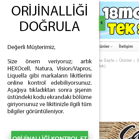
Ana Sayfa
Hakkımızda
Haberler
Ürünler
İletişim
Ana Sayfa
>
Ürünler
>
ÜRÜNLER
Çilek)
İNDİRİMLİ ÜRÜNLER
ESİGARA - TEK APARATLI (68)
ESİGARA - ÇİFT APARATLI (4)
ELİKİT - TÜRLÜ AROMALI (288)
ELİKİT - TÜTÜN AROMALI (187)
AYIRICI PARÇALAR - BATARYALAR (63)
AYIRICI PARÇALAR - ATOMİZERLER (109)