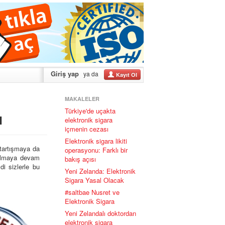
Giriş yap
ya da
Kayıt Ol
MAKALELER
Türkiye'de uçakta
ı
elektronik sigara
içmenin cezası
Elektronik sigara likiti
 tartışmaya da
operasyonu: Farklı bir
pılmaya devam
bakış açısı
di sizlerle bu
Yeni Zelanda: Elektronik
Sigara Yasal Olacak
#saltbae Nusret ve
Elektronik Sigara
Yeni Zelandalı doktordan
elektronik sigara