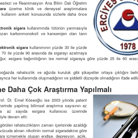
nestezi ve Reanimasyon Ana Bilim Dalı Öğretim
gara
üzerine klinik ve deneysel araştırmalara
kullanım anketi konusunda sizlerle daha önce
ktronik sigara
kullanımında tütünün yanmasıyla
bozan karbonmonoksit ve kanserojen olan tarın
ektronik sigara
kullanımının yüzde 30 ile yüzde
 70 ile yüzde 90 arasında da sigarayı azatmaya
Uğur,
esigara
bağımlılığının ise normal sigaraya göre yüzde 25 ile 60 aras
ğazda rahatsızlık ve ağızda kuruluk gibi şikayetler ortaya çıktığını belir
i, ayrıca her kullanımda oluşmadığının ve şiddetli düzeyde olmadığının ifade edildi
ne Daha Çok Araştırma Yapılmalı
rof. Dr. Emel Köseoğlu ise 2003 yılında patent
erinde yapılmış bilimsel araştırma sayısının az
da az sayıda esigara kullanıcısı üzerinde
öyle devam etti:
örülen rahatsızlıkların zaman içerisinde azaldığı
e vücuda alınan nikotinin normal sigaradakine göre
ara içmemekle oluşan endişe, depresyon, açlık,