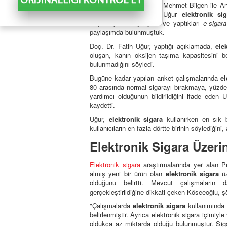
Öğretim Üyesi Prof. Dr. Mehmet Bilgen ile A
Üyesi Doç. Dr. Fatih Uğur
elektronik si
başlamıştı. Bu çalışma ve yaptıkları
e-sigara
paylaşımda bulunmuştuk.
Doç. Dr. Fatih Uğur, yaptığı açıklamada,
ele
oluşan, kanın oksijen taşıma kapasitesini 
bulunmadığını söyledi.
Bugüne kadar yapılan anket çalışmalarında
el
80 arasında normal sigarayı bırakmaya, yüzde
yardımcı olduğunun bildirildiğini ifade eden 
kaydetti.
Uğur,
elektronik sigara
kullanırken en sık bo
kullanıcıların en fazla dörtte birinin söylediğin
Elektronik Sigara Üzeri
Elektronik sigara
araştırmalarında yer alan P
almış yeni bir ürün olan
elektronik sigara
üz
olduğunu belirtti. Mevcut çalışmaların 
gerçekleştirildiğine dikkati çeken Köseeoğlu, ş
"Çalışmalarda
elektronik sigara
kullanımında g
belirlenmiştir. Ayrıca elektronik sigara içimiyl
oldukça az miktarda olduğu bulunmuştur. Sig