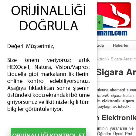
Ana Sayfa
Hakkımızda
Haberler
Ana Sayfa
>
Haberler
> Elektronik Sigara Araştırm
Elektronik Sigara Ar
Son yıllarda sigara tiryakilerine alternatif sun
neden olmaktadırlar.
Elektronik sigara
kullanı
etmektedir. Ülkemizde de
elektronik sigara
ü
çalışmanın ilk bulgularını paylaşmak istedik.
Uzmanlardan Elektronik
Elektronik sigara
kullanımının yararlarını ve
Nöroloji Ana Bilim Dalı Öğretim Üyesi Prof.