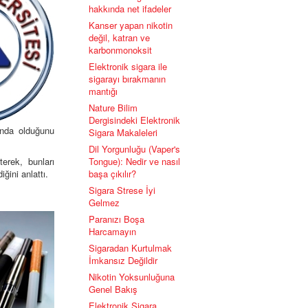
hakkında net ifadeler
Kanser yapan nikotin
değil, katran ve
karbonmonoksit
Elektronik sigara ile
sigarayı bırakmanın
mantığı
Nature Bilim
Dergisindeki Elektronik
ında olduğunu
Sigara Makaleleri
Dil Yorgunluğu (Vaper's
terek, bunları
Tongue): Nedir ve nasıl
ğini anlattı.
başa çıkılır?
Sigara Strese İyi
Gelmez
Paranızı Boşa
Harcamayın
Sigaradan Kurtulmak
İmkansız Değildir
Nikotin Yoksunluğuna
Genel Bakış
Elektronik Sigara