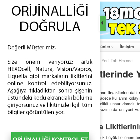
Ana Sayfa
Hakkımızda
Haberler
Ürünler
İletişim
Ana Sayfa
>
Haberler
> Elektronik Sigara Likitlerinde Yeni Tat: Hexocell
Elektronik Sigara Likitlerinde 
Uzun süre boyunca sigaradan vazgeçememiş yılların tiryakilerine dahi s
edilmeye başlandı. Ancak elektronik sigara size sadece kullanım kolaylığı 
Elektronik sigara
kullanımına geçenler için öncelikli unsur damak ta
karışımı tabanıyla alternatif bir tat sunuyor. Bu yazımızda en yeni ve
istedik.
Hexocell Elektronik Sigara Likitlerin
Elektronik sigara
kullanıcıları için nikotin oranları çok büyük bir önem t