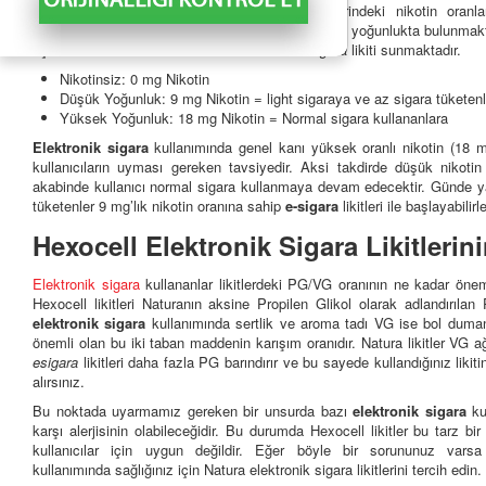
bu nedenle öncelikle
elektronik sigara
likitlerindeki nikotin oranl
Piyasada yer alan
esigara
likitlerinde nikotin farklı yoğunlukta bulunmak
üç farklı oranda nikotin barındıran
elektronik sigara
likiti sunmaktadır.
Nikotinsiz: 0 mg Nikotin
Düşük Yoğunluk: 9 mg Nikotin = light sigaraya ve az sigara tüketen
Yüksek Yoğunluk: 18 mg Nikotin = Normal sigara kullananlara
Elektronik sigara
kullanımında genel kanı yüksek oranlı nikotin (18 mg
kullanıcıların uyması gereken tavsiyedir. Aksi takdirde düşük nikoti
akabinde kullanıcı normal sigara kullanmaya devam edecektir. Günde yarı
tüketenler 9 mg’lık nikotin oranına sahip
e-sigara
likitleri ile başlayabilirle
Hexocell Elektronik Sigara Likitlerin
Elektronik sigara
kullananlar likitlerdeki PG/VG oranının ne kadar önemli
Hexocell likitleri Naturanın aksine Propilen Glikol olarak adlandırılan
elektronik sigara
kullanımında sertlik ve aroma tadı VG ise bol duman
önemli olan bu iki taban maddenin karışım oranıdır. Natura likitler VG ağ
esigara
likitleri daha fazla PG barındırır ve bu sayede kullandığınız likit
alırsınız.
Bu noktada uyarmamız gereken bir unsurda bazı
elektronik sigara
kul
karşı alerjisinin olabileceğidir. Bu durumda Hexocell likitler bu tarz bi
kullanıcılar için uygun değildir. Eğer böyle bir sorununuz var
kullanımında sağlığınız için Natura elektronik sigara likitlerini tercih edin.